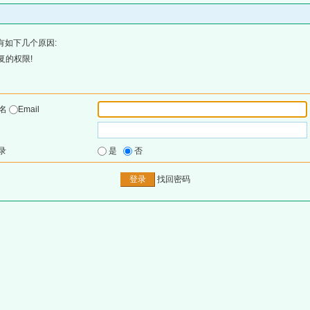
有如下几个原因:
复的权限!
户名
Email
录
是
否
找回密码