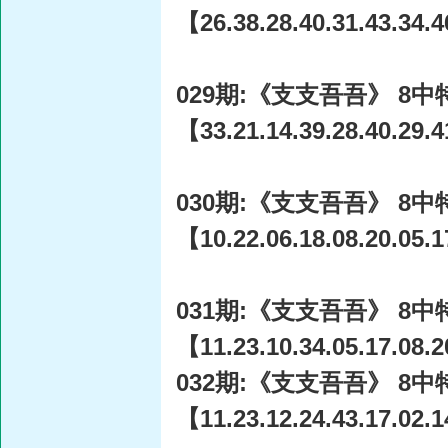
【26.38.28.40.31.43.34.
029期:《支支吾吾》 8中特
【33.21.14.39.28.40.29.
030期:《支支吾吾》 8中特
【10.22.06.18.08.20.05.
031期:《支支吾吾》 8中特
【11.23.10.34.05.17.08.
032期:《支支吾吾》 8中特
【11.23.12.24.43.17.02.