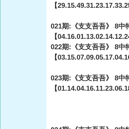
【29.15.49.31.23.17.33.
021期:《支支吾吾》 8中特
【04.16.01.13.02.14.12.
022期:《支支吾吾》 8中特
【03.15.07.09.05.17.04.
023期:《支支吾吾》 8中特
【01.14.04.16.11.23.06.