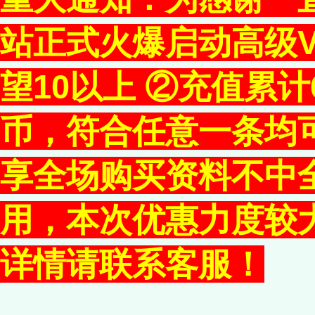
站正式火爆启动高级V
望10以上 ②充值累计6
币，符合任意一条均可
享全场购买资料不中
用，本次优惠力度较
详情请联系客服！