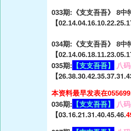
033期:《支支吾吾》 8中特
【02.14.04.16.10.22.25.
034期:《支支吾吾》 8中特
【02.14.06.18.11.23.05.
035期:
【支支吾吾】
八码
【26.38.30.42.35.37.31.
本资料最早发表在055699
036期:
【支支吾吾】
八码
【03.16.21.31.40.45.46.
4