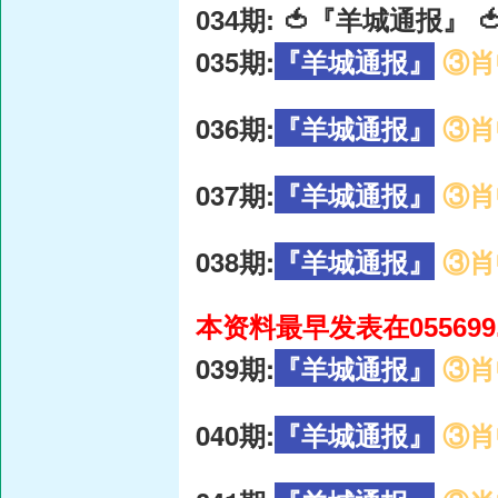
034期: 🍅『羊城通报』
035期:
『羊城通报』
③肖
036期:
『羊城通报』
③肖
037期:
『羊城通报』
③肖
038期:
『羊城通报』
③肖
本资料最早发表在055699
039期:
『羊城通报』
③肖
040期:
『羊城通报』
③肖