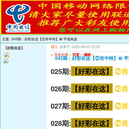
主题 :
043期：好彩在这【②肖中特】〓 平地风波
楼主
发表于: 2025-04-15 22:23
【
好彩在这
】
u
历史记录
u
回复
u
编辑
u
043期：好彩在这【②肖中特】〓 
025期:
【好彩在这】
②肖
026期:
【好彩在这】
②肖
027期:
【好彩在这】
②肖
028期:
【好彩在这】
②肖