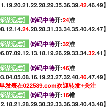
1.19.20.21.22.28.29.35.36.39.
42
.46.49】
深谋远虑〗
⒂码中特
开:
24
准
8.12.14.
24
.20.28.31.33.34.35.40.42.47】
深谋远虑〗
⒂码中特
开:
32
准
6.07.09.12.13.18.19.26.29.33.34.
32
.41】
深谋远虑〗
⒂码中特
开:
46
准
3.04.05.08.16.19.23.27.32.40.
46
.47.49】
发表在022589.com欢迎转发+关注
深谋远虑〗
⒂码中特
开:
16
错
2.18.21.28.29.30.32.33.36.39.40.43.48】