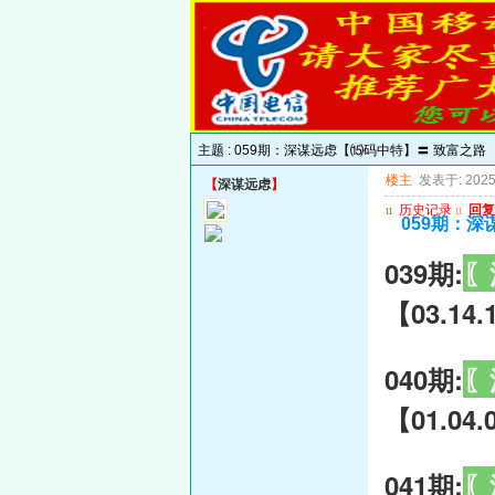
主题 :
059期：深谋远虑【⒂码中特】〓 致富之路
楼主
发表于: 2025-
【
深谋远虑
】
u
历史记录
u
回复
059期：
039期:
〖
【03.14.1
040期:
〖
【01.04.0
041期:
〖