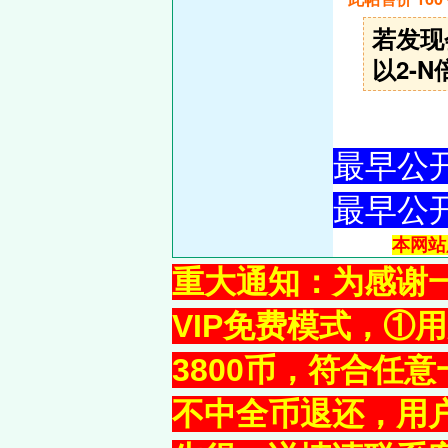
若发现
以2-N
最早公
最早公
本网站
重大通知：为感谢
VIP免费模式，①用
3800币，符合任
不中全币退还，用