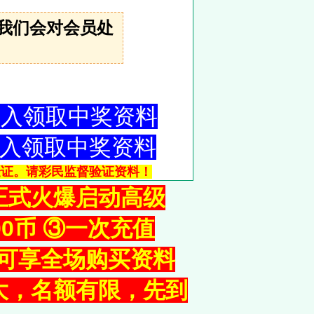
,我们会对会员处
进入领取中奖资料
入领取中奖资料
新验证。请彩民监督验证资料！
正式火爆启动高级
00币 ③一次充值
P可享全场购买资料
大，名额有限，先到