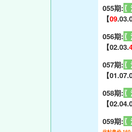
055期:
〖
【
09
.03.
056期:
〖
【02.03.
057期:
〖
【01.07.0
058期:
〖
【02.04.0
059期:
〖
此帖售价 160