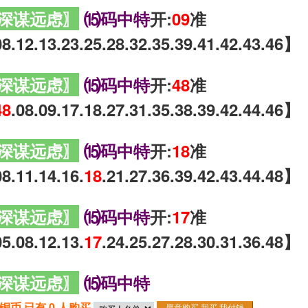
深谋远虑〗
⒂码中特
开:
09
准
08.12.13.23.25.28.32.35.39.41.42.43.46】
深谋远虑〗
⒂码中特
开:
48
准
48
.08.09.17.18.27.31.35.38.39.42.44.46】
深谋远虑〗
⒂码中特
开:
18
准
8.11.14.16.
18
.21.27.36.39.42.43.44.48】
深谋远虑〗
⒂码中特
开:
17
准
5.08.12.13.
17
.24.25.27.28.30.31.36.48】
深谋远虑〗
⒂码中特
 铜币,已有 0 人购买