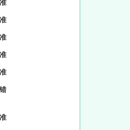
准
准
准
准
准
错
准