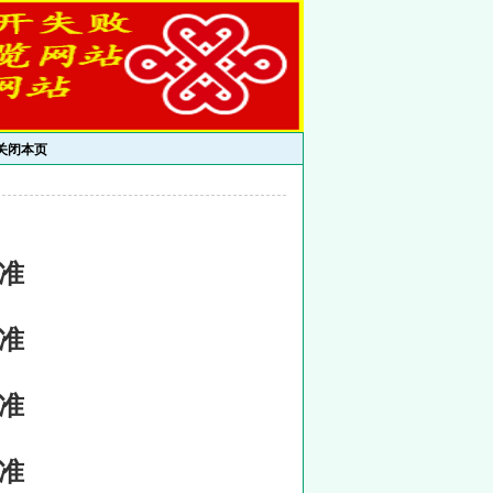
关闭本页
准
准
准
准