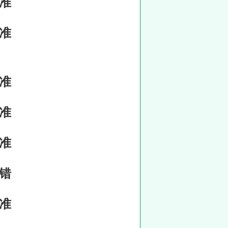
准
准
准
准
准
错
准