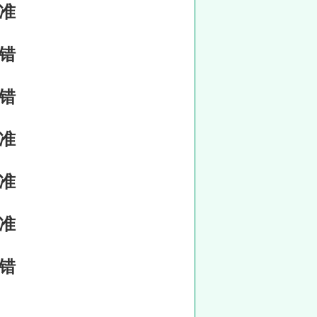
准
错
错
准
准
准
错