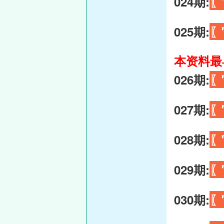
024期:
〖
025期:
〖
本资料最早
026期:
〖
027期:
〖
028期:
〖
029期:
〖
030期:
〖