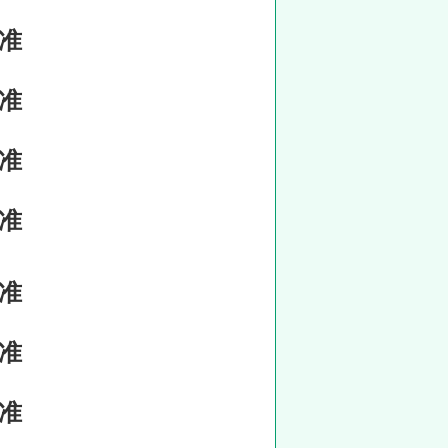
准
准
准
准
准
准
准