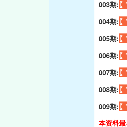
003期:
〖
004期:
〖
005期:
〖
006期:
〖
007期:
〖
008期:
〖
009期:
〖
本资料最早