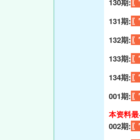
130期:
〖
131期:
〖
132期:
〖
133期:
〖
134期:
〖
001期:
〖
本资料最早
002期:
〖