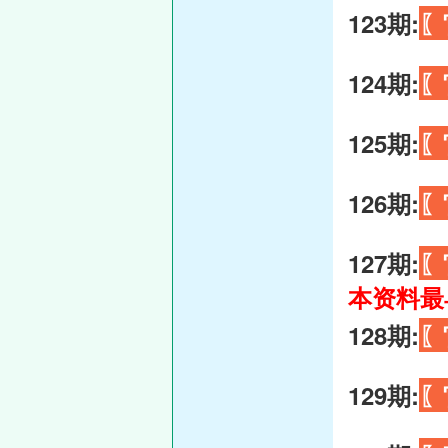
123期:
〖
124期:
〖
125期:
〖
126期:
〖
127期:
〖
本资料最早
128期:
〖
129期:
〖