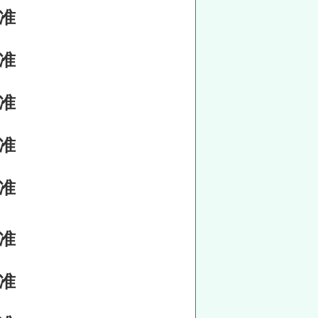
准
准
准
准
准
准
准