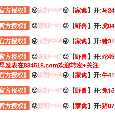
官方授权〗
😜
家野中特
😜【
家禽
】开:
马24
官方授权〗
😜
家野中特
😜【
野兽
】开:
虎04
官方授权〗
😜
家野中特
😜【
家禽
】开:
猪31
官方授权〗
😜
家野中特
😜【
野兽
】开:
蛇49
发表在834518.com欢迎转发+关注
官方授权〗
😜
家野中特
😜【
家禽
】开:
牛41
官方授权〗
😜
家野中特
😜【
野兽
】开:
兔15
官方授权〗
😜
家野中特
😜【
家禽
】开:
猪07