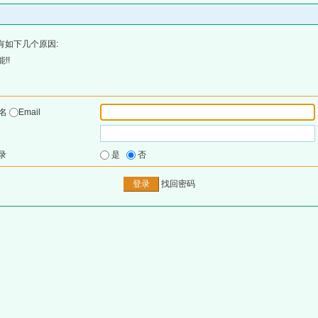
有如下几个原因:
!!
户名
Email
录
是
否
找回密码