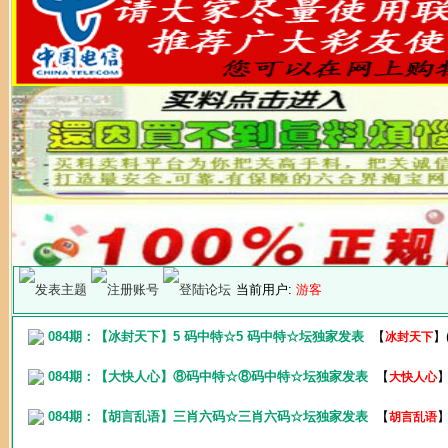
当前用户:
游客
084期：【冰封天下】5 码中特☆5 码中特☆坛独家发表
【
】
冰封天下
084期：【大快人心】⑧码中特☆⑧码中特☆坛独家发表
【
大快人心
084期：【胡言乱语】三肖六码☆三肖六码☆坛独家发表
【
胡言乱语