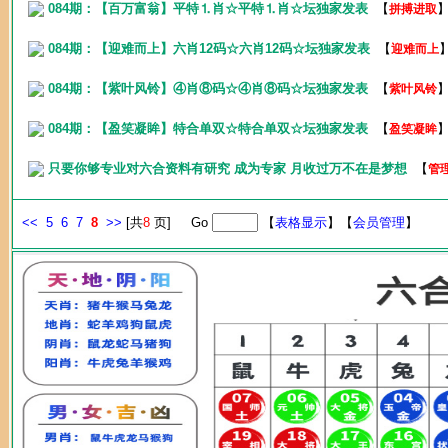
084期：【百万富翁】平特⒈肖☆平特⒈肖☆坛独家发表
【
拼搏进取
084期：【迎难而上】六肖12码☆六肖12码☆坛独家发表
【
迎难而上
084期：【紫叶风铃】④肖⑧码☆④肖⑧码☆坛独家发表
【
紫叶风铃
084期：【盈笑凝眸】特合单双☆特合单双☆坛独家发表
【
盈笑凝眸
只要你够专业对六合资料有研究 成为专家 月收过万不在是梦想
【
管
<<
5
6
7
8
>>
[共
8
页] Go
【
表格显示
】【
会员管理
】