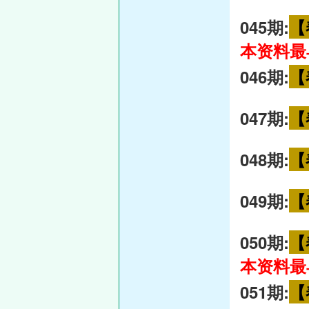
045期:
【
本资料最早
046期:
【
047期:
【
048期:
【
049期:
【
050期:
【
本资料最早
051期:
【