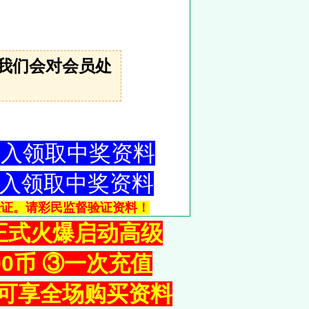
,我们会对会员处
进入领取中奖资料
入领取中奖资料
新验证。请彩民监督验证资料！
正式火爆启动高级
00币 ③一次充值
P可享全场购买资料