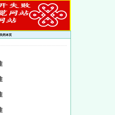
关闭本页
准
准
准
准