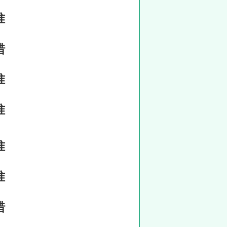
准
错
准
准
准
准
错