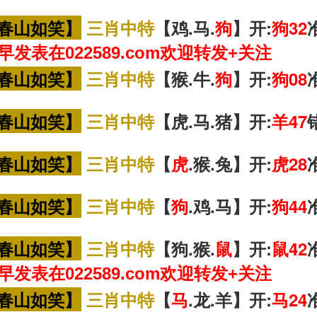
春山如笑】
三肖中特
【鸡.马.
狗
】开:
狗32
发表在022589.com欢迎转发+关注
春山如笑】
三肖中特
【猴.牛.
狗
】开:
狗08
春山如笑】
三肖中特
【虎.马.猪】开:
羊47
春山如笑】
三肖中特
【
虎
.猴.兔】开:
虎28
春山如笑】
三肖中特
【
狗
.鸡.马】开:
狗44
春山如笑】
三肖中特
【狗.猴.
鼠
】开:
鼠42
发表在022589.com欢迎转发+关注
春山如笑】
三肖中特
【
马
.龙.羊】开:
马24