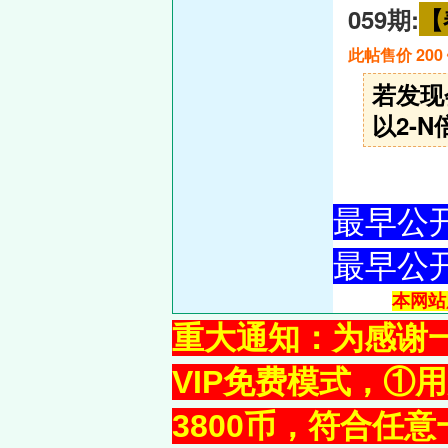
059期:
【
此帖售价 200
若发现
以2-N
最早公
最早公
本网站
重大通知：为感谢
VIP免费模式，①用
3800币，符合任