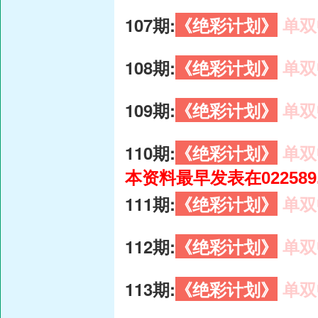
107期:
《绝彩计划》
单双
108期:
《绝彩计划》
单双
109期:
《绝彩计划》
单双
110期:
《绝彩计划》
单双
本资料最早发表在022589
111期:
《绝彩计划》
单双
112期:
《绝彩计划》
单双
113期:
《绝彩计划》
单双