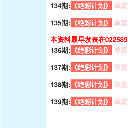
134期:
《绝彩计划》
单双
135期:
《绝彩计划》
单双
本资料最早发表在022589
136期:
《绝彩计划》
单双
137期:
《绝彩计划》
单双
138期:
《绝彩计划》
单双
139期:
《绝彩计划》
单双