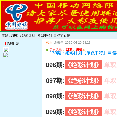
主题 :
139期：绝彩计划【单双中特】〓 信心百倍
楼主
发表于: 2025-04-20 23:13
【
绝彩计划
】
u
历史记录
u
回复
u
编辑
u
139期：绝彩计划【单双中特】〓 
096期:
《绝彩计划》
单双
097期:
《绝彩计划》
单双
098期:
《绝彩计划》
单双
099期:
《绝彩计划》
单双